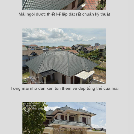
Mái ngói được thiết kế lắp đặt rất chuẩn kỹ thuật
Từng mái nhỏ đan xen tôn thêm vẻ đẹp tổng thể của mái