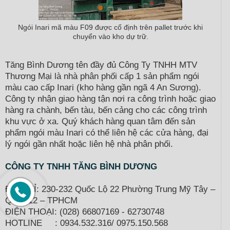
Ngói Inari mã màu F09 được cố định trên pallet trước khi
chuyển vào kho dự trữ.
Tăng Bình Dương tên đầy đủ Công Ty TNHH MTV
Thương Mại là nhà phân phối cấp 1 sản phẩm ngói
màu cao cấp Inari (kho hàng gần ngã 4 An Sương).
Công ty nhận giao hàng tận nơi ra công trình hoặc giao
hàng ra chành, bến tàu, bến cảng cho các công trình
khu vực ở xa. Quý khách hàng quan tâm đến sản
phẩm ngói màu Inari có thể liên hệ các cửa hàng, đại
lý ngói gần nhất hoặc liên hệ nhà phân phối.
CÔNG TY TNHH TĂNG BÌNH DƯƠNG
ĐỊA CHỈ: 230-232 Quốc Lộ 22 Phường Trung Mỹ Tây –
Quận 12 – TPHCM
ĐIỆN THOẠI: (028) 66807169 - 62730748
HOTLINE : 0934.532.316/ 0975.150.568