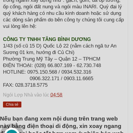
ốp cổng, ngói đất nung và ngói màu INARI. Quý đại lý
quý khách hàng có nhu cầu kinh doanh hoặc sử dụng
các dòng sản phẩm do bên công ty chúng tôi cung cấp
vui lòng lên hệ:
CÔNG TY TNHH TĂNG BÌNH DƯƠNG
1/43 (số cũ 15 D) Quốc Lộ 22 (nằm cách ngã tư An
Sương 01 km, hướng đi Củ Chi)
Phường Trung Mỹ Tây – Quận 12 – TPHCM
ĐIỆN THOẠI: (028) 66.807.169 - 62.730.748
HOTLINE: 0975.150.568 / 0934.532.316
0906.322.171 / 0903.11.6665
FAX: 028.3718.5775
Ngói Lợp Nhà
vào lúc
04:58
Chia sẻ
Nếu bạn đang xem nội dung trên trang web
này bằng điện thoại di động, xin xoay ngang